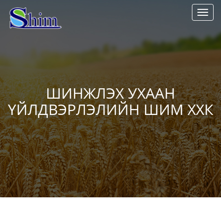
Toggl
navig
ШИНЖЛЭХ УХААН
ҮЙЛДВЭРЛЭЛИЙН ШИМ ХХК