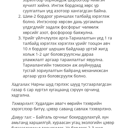
хучилт хийнэ. Ингэж бордоход хөрс үр
суулгалтын үед азотоор хангагдсан байна.
Шим-2 бордоог уриншлах талбайд хэрэглэж
болно. Ингэснээр хөрсөн дахь ургамлын
үлдэгдлийг задалж фосфорыг чөлөөлж
хөрсийг азот, фосфороор баяжулна.
Үрийг үйлчлүүлэх арга-Тариалалтын үед 1 га
талбайд хэрэглэх хэрэглэх үрийг тооцон авч
10 л бордоог шүрших байдлаар үртэй жигд
хольж 1-2 цаг боловсруулсны дараа
уламжлалт аргаар тараилалтыг явуулна.
Тариалангийн томоохон аж ахуйнуудад
тусгай зориулалтын байранд механикжсан
аргаар үрээ боловсруулж болно.
Хадгалах:
Нарны шуд гэрлээс шууд тусгаарлагдсан
газар 6 сар хүртэл хугацаанд сэрүүн орчинд
хадгална.
Тээвэрлэлт:
Худалдан авагч өөрийн тээврийн
хэрэгслээр битүү, цэвэр саванд савлаж тээвэрлэнэ.
Давуу тал:
– Байгаль орчныг бохирдуулахгүй, хүн
амьтанд харшилгүй, хураасан угац экологийн цэвэр
бүтэээгдэхүүнд тооцогддог. Уг бордоог 2-3 жил