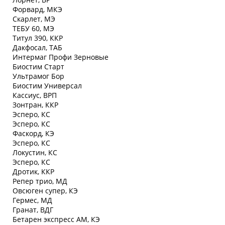
Форвард, МКЭ
Скарлет, МЭ
ТЕБУ 60, МЭ
Титул 390, ККР
Дакфосал, ТАБ
Интермаг Профи Зерновые
Биостим Старт
Ультрамог Бор
Биостим Универсал
Кассиус, ВРП
Зонтран, ККР
Эсперо, КС
Эсперо, КС
Фаскорд, КЭ
Эсперо, КС
Локустин, КС
Эсперо, КС
Дротик, ККР
Репер трио, МД
Овсюген супер, КЭ
Гермес, МД
Гранат, ВДГ
Бетарен экспресс АМ, КЭ