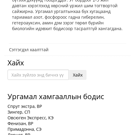
давтан хэрэглэхэд хөрсний үржил шим тогтвортой
сайжирна. Ургамал ургалтынхаа бүх хугацаанд
тариамал азот, фосфороос гадна гиберелин,
гетероауксин, амин дэм зэрэг төрөл бүрийн
биологийн идэвхит бодисоор тасралтгүй хангагдана.
Сэтгэгдэл хаалттай
Хайх
Хайх
Ургамал хамгааллын бодис
Спрут экстра, BP
Зингер, СП
Овсюген Экспресс, КЭ
Фенизан, ВР
Примадонна, СЭ
Лорнет, ВР