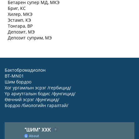
Бетарен супер МД, МКЭ
Бриг, КС
Хилер, МКЭ
Эстамп, КЭ
Тонгара, ВР
Депозит, МЭ
Депозит суприм, МЭ
Бактобромадиолон
BT-MN01
Шим бордоо
Хог ургамлын эсрэг /гербицид/
Үр ариутгалын бодис /фунгицид/
Өвчний эсрэг /фунгицид/
Бордоо /биологийн гаралтай/