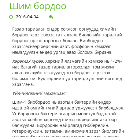
Шим бордоо
2016-04-04
Газар тариалан өндөр хөгжсөн орнуудад химийн
бордоог хэрэглэхээс татгалзаж, биологийн гаралтай
бордоог өргөн хэрэглэх боллоо. Биобордоо
хэрэглэснээр хөрсний азот, фосфорын хэмжээг
нэмэгдүүлэн өндөр ургац авах боломж бүрдэнэ.
Хэрэглэх хүрээ:
Хөрсний ялзмагийн хэмжээ нь 1-2%-
иас багагүй, газар тариалан эрхэлдэг том жижиг
альч аж ахуйн нэгжүүдэд энэ бордоог хэрэглэх
боломжтой. Бүх төрлийн үр тариа, хүнсний ногоонд
хэрэглэнэ.
Үйлчилгээний механизм:
Шим-1 биобордоо нь азотын бактерийн өндөр
идэвтэй омгийг гүний аргаар үржүүлсэн биобэлдмэл.
Уг бордооны бактери агаарын молекул бадалтай
азотыг холбон хөрсөнд шинэээж хөрсийг азотоор
баяжуулна. Бордооны найрлагад гибберелин,
гетеро-ауксин, витамин, аминхүчил зэрэг биологийн
идэвхит бодисууд агуулагдах учир ургамлын өсөлт