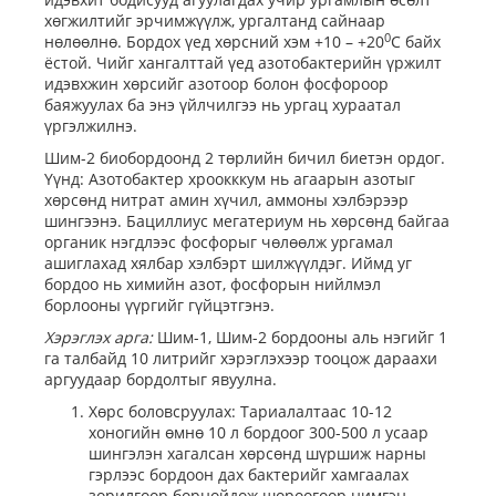
хөгжилтийг эрчимжүүлж, ургалтанд сайнаар
0
нөлөөлнө. Бордох үед хөрсний хэм +10 – +20
С байх
ёстой. Чийг хангалттай үед азотобактерийн үржилт
идэвхжин хөрсийг азотоор болон фосфороор
баяжуулах ба энэ үйлчилгээ нь ургац хураатал
үргэлжилнэ.
Шим-2 биобордоонд 2 төрлийн бичил биетэн ордог.
Үүнд: Азотобактер хроокккум нь агаарын азотыг
хөрсөнд нитрат амин хүчил, аммоны хэлбэрээр
шингээнэ. Бациллиус мегатериум нь хөрсөнд байгаа
органик нэгдлээс фосфорыг чөлөөлж ургамал
ашиглахад хялбар хэлбэрт шилжүүлдэг. Иймд уг
бордоо нь химийн азот, фосфорын нийлмэл
борлооны үүргийг гүйцэтгэнэ.
Хэрэглэх арга:
Шим-1, Шим-2 бордооны аль нэгийг 1
га талбайд 10 литрийг хэрэглэхээр тооцож дараахи
аргуудаар бордолтыг явуулна.
Хөрс боловсруулах: Тариалалтаас 10-12
хоногийн өмнө 10 л бордоог 300-500 л усаар
шингэлэн хагалсан хөрсөнд шүршиж нарны
гэрлээс бордоон дах бактерийг хамгаалах
зорилгоор борнойдож шороогоор нимгэн